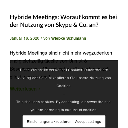
Hybride Meetings: Worauf kommt es bei
der Nutzung von Skype & Co. an?
/
Januar 16, 2020
von
Wiebke Schumann
Hybride Meetings sind nicht mehr wegzudenken
und gleichzeitig Quelle von Unmut &
Beschwerden. Wie gelingt es die wertvolle Zeit
Diese Werbseite verwendet Cookies. Durch weitere
effektiv zu nutzen?
Nutzung der Seite akzeptieren Sie unsere Nutzung von
Cookies.
Weiterlesen
-
This site uses cookies. By continuing to browse the site,
you are agreeing to our use of cookies.
Einstellungen akzeptieren - Accept settings