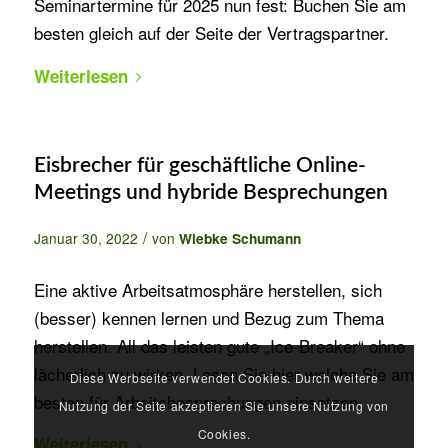
Seminartermine für 2025 nun fest: Buchen Sie am
besten gleich auf der Seite der Vertragspartner.
Weiterlesen
Eisbrecher für geschäftliche Online-
Meetings und hybride Besprechungen
/
Januar 30, 2022
von
Wiebke Schumann
Eine aktive Arbeitsatmosphäre herstellen, sich
(besser) kennen lernen und Bezug zum Thema
herstellen. All das leisten gute „Ice-Breaker“ ohne
lächerlich zu wirken. Lesen Sie hier welche Sie am
Diese Werbseite verwendet Cookies. Durch weitere
besten für Arbeitsbesprechungen einsetzen.
Nutzung der Seite akzeptieren Sie unsere Nutzung von
Cookies.
Weiterlesen